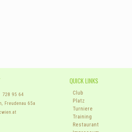
T
QUICK LINKS
Club
1 728 95 64
Platz
n, Freudenau 65a
Turniere
cwien.at
Training
Restaurant