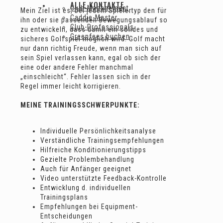
ALLE KONTAKTE
Club-Management
Mein Ziel ist es, bei jedem Spielertyp den für
Caddie-Master
ihn oder sie passenden Bewegungsablauf so
Club-Professionals
zu entwickeln, dass damit ein solides und
Greenfees buchen
sicheres Golfspiel möglich wird. Golf macht
nur dann richtig Freude, wenn man sich auf
sein Spiel verlassen kann, egal ob sich der
eine oder andere Fehler manchmal
„einschleicht“. Fehler lassen sich in der
Regel immer leicht korrigieren.
MEINE TRAININGSSCHWERPUNKTE:
Individuelle Persönlichkeitsanalyse
Verständliche Trainingsempfehlungen
Hilfreiche Konditionierungstipps
Gezielte Problembehandlung
Auch für Anfänger geeignet
Video unterstützte Feedback-Kontrolle
Entwicklung d. individuellen
Trainingsplans
Empfehlungen bei Equipment-
Entscheidungen