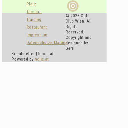
Platz
Turniere
© 2023 Golf
Training
Club Wien. All
Rights
Restaurant
Reserved.
Impressum
Copyright and
Datenschutzerklärung
designed by
Gerri
Brandstetter | bcom.at
Powered by
holix.at