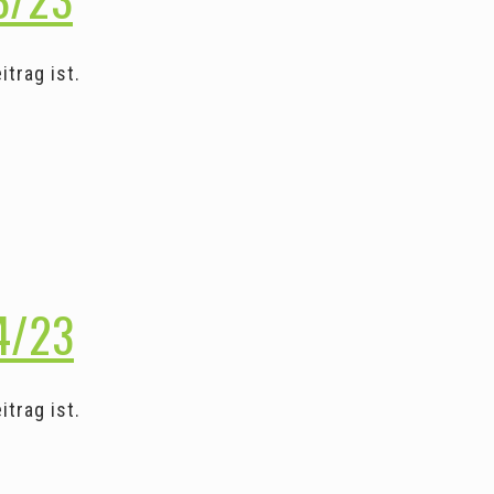
trag ist.
4/23
trag ist.