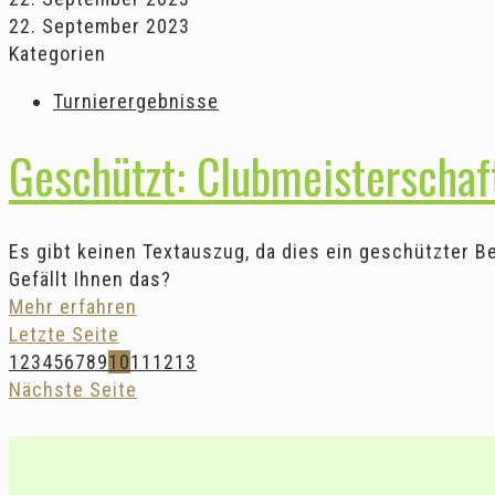
22. September 2023
Kategorien
Turnierergebnisse
Geschützt: Clubmeisterschaf
Es gibt keinen Textauszug, da dies ein geschützter Bei
Gefällt Ihnen das?
Mehr erfahren
Letzte Seite
1
2
3
4
5
6
7
8
9
10
11
12
13
Nächste Seite