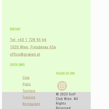
KONTAKT
Tel: +43 1 728 95 64
1020 Wien, Freudenau 65a
office@gcwien.at
QUICK LINKS
FOLGEN SIE UNS
Club
Platz
Turniere
© 2023 Golf
Training
Club Wien. All
Rights
Restaurant
Reserved.