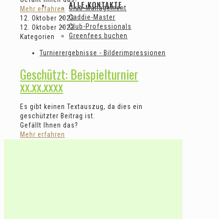
ALLE KONTAKTE
Club-Management
Mehr erfahren
Caddie-Master
12. Oktober 2023
Club-Professionals
12. Oktober 2023
Greenfees buchen
Kategorien
Turnierergebnisse - Bilderimpressionen
Geschützt: Beispielturnier
xx.xx.xxxx
Es gibt keinen Textauszug, da dies ein
geschützter Beitrag ist.
Gefällt Ihnen das?
Mehr erfahren