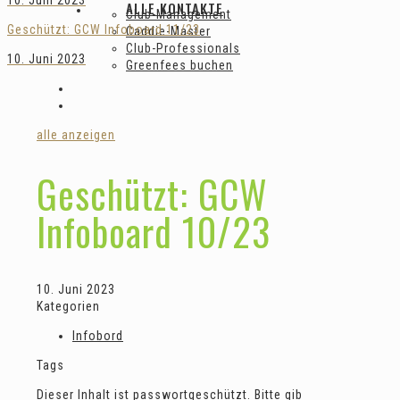
10. Juni 2023
ALLE KONTAKTE
Club-Management
Geschützt: GCW Infoboard 11/23
Caddie-Master
Club-Professionals
10. Juni 2023
Greenfees buchen
alle anzeigen
Geschützt: GCW
Infoboard 10/23
10. Juni 2023
Kategorien
Infobord
Tags
Dieser Inhalt ist passwortgeschützt. Bitte gib