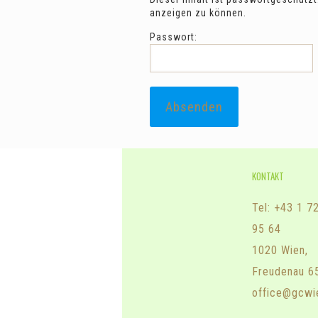
Greenfees buchen
anzeigen zu können.
Passwort:
KONTAKT
Tel: +43 1 7
95 64
1020 Wien,
Freudenau 6
office@gcwi